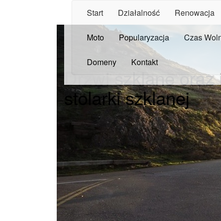
Start
Działalność
Renowacja
Moto
Popularyzacja
Czas Wol
Domeny
Kontakt
Drzwi szklane oraz
stolarki szklanej