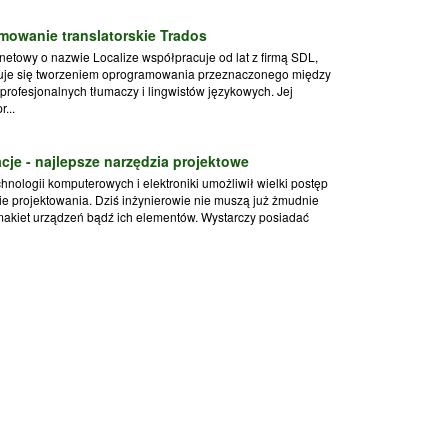
mowanie translatorskie Trados
rnetowy o nazwie Localize współpracuje od lat z firmą SDL,
muje się tworzeniem oprogramowania przeznaczonego między
 profesjonalnych tłumaczy i lingwistów językowych. Jej
...
acje - najlepsze narzędzia projektowe
hnologii komputerowych i elektroniki umożliwił wielki postęp
ie projektowania. Dziś inżynierowie nie muszą już żmudnie
akiet urządzeń bądź ich elementów. Wystarczy posiadać