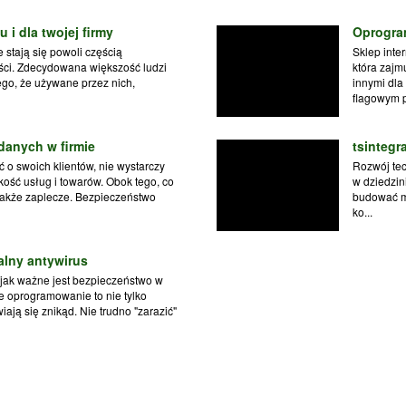
 i dla twojej firmy
Oprogra
stają się powoli częścią
Sklep inte
ści. Zdecydowana większość ludzi
która zaj
ego, że używane przez nich,
innymi dla
flagowym pr
danych w firmie
tsintegr
o swoich klientów, nie wystarczy
Rozwój tec
ość usług i towarów. Obok tego, co
w dziedzin
także zaplecze. Bezpieczeństwo
budować m
ko...
lny antywirus
 jak ważne jest bezpieczeństwo w
e oprogramowanie to nie tylko
ają się znikąd. Nie trudno "zarazić"