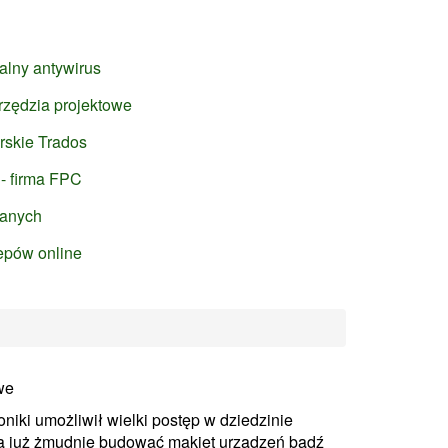
lny antywirus
arzędzia projektowe
rskie Trados
 - firma FPC
danych
lepów online
we
niki umożliwił wielki postęp w dziedzinie
zą już żmudnie budować makiet urządzeń bądź