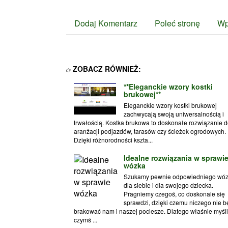
Dodaj Komentarz
Poleć stronę
Wp
ZOBACZ RÓWNIEŻ:
**Eleganckie wzory kostki
brukowej**
Eleganckie wzory kostki brukowej
zachwycają swoją uniwersalnością i
trwałością. Kostka brukowa to doskonałe rozwiązanie 
aranżacji podjazdów, tarasów czy ścieżek ogrodowych.
Dzięki różnorodności kszta...
Idealne rozwiązania w sprawi
wózka
Szukamy pewnie odpowiedniego wó
dla siebie i dla swojego dziecka.
Pragniemy czegoś, co doskonale się
sprawdzi, dzięki czemu niczego nie b
brakować nam i naszej pociesze. Dlatego właśnie myśl
czymś ...