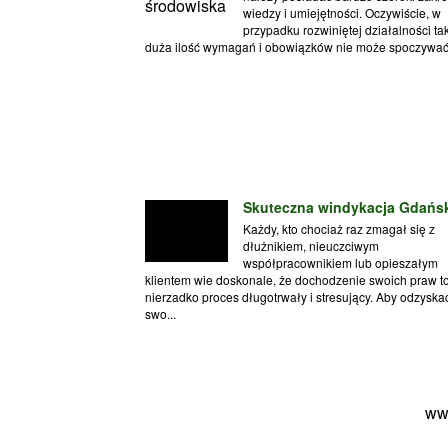
wiedzy i umiejętności. Oczywiście, w
przypadku rozwiniętej działalności ta
duża ilość wymagań i obowiązków nie może spoczywać 
Skuteczna windykacja Gdańs
Każdy, kto chociaż raz zmagał się z
dłużnikiem, nieuczciwym
współpracownikiem lub opieszałym
klientem wie doskonale, że dochodzenie swoich praw t
nierzadko proces długotrwały i stresujący. Aby odzyska
swo...
ww