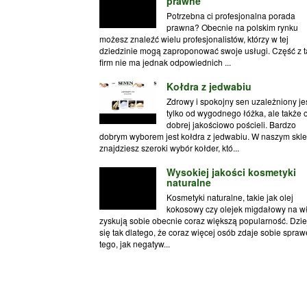
prawne
Potrzebna ci profesjonalna porada
prawna? Obecnie na polskim rynku
możesz znaleźć wielu profesjonalistów, którzy w tej
dziedzinie mogą zaproponować swoje usługi. Część z t
firm nie ma jednak odpowiednich ...
Kołdra z jedwabiu
Zdrowy i spokojny sen uzależniony jes
tylko od wygodnego łóżka, ale także 
dobrej jakościowo pościeli. Bardzo
dobrym wyborem jest kołdra z jedwabiu. W naszym skle
znajdziesz szeroki wybór kołder, któ...
Wysokiej jakości kosmetyki
naturalne
Kosmetyki naturalne, takie jak olej
kokosowy czy olejek migdałowy na wł
zyskują sobie obecnie coraz większą popularność. Dzie
się tak dlatego, że coraz więcej osób zdaje sobie spraw
tego, jak negatyw...