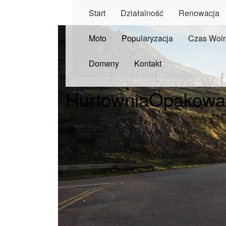
Start
Działalność
Renowacja
Moto
Popularyzacja
Czas Wol
Domeny
Kontakt
Folia bąbelkowa w f
HurtowniaOpakowa