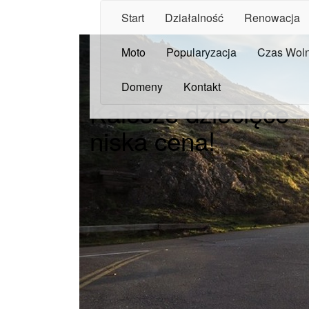
Start
Działalność
Renowacja
Moto
Popularyzacja
Czas Wol
Domeny
Kontakt
Kalosze dziecięce -
niska cena!