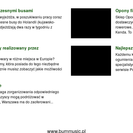
czesnymi busami
Opony f
 wyjeżdża, w poszukiwaniu pracy coraz
Sklep Opo
esne busy do Holandii (kujawsko-
dostawczyc
djeżdżają dwa razy w tygodniu z
rowerowe,
Kenda. To 
 realizowany przez
Najleps
Każdemu ki
owary w różne miejsca w Europie?
ogumienia.
rmy, która posiada do tego niezbędne
specjalist
znie musisz zobaczyć jakie możliwości
serwisie Po
e
maga zorganizowania odpowiedniego
 wszyscy mogą podróżować w
b, Warszawa ma do zaoferowani...
www.burnmusic.pl