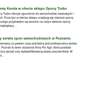
irmy Kenda w ofercie sklepu Opony Turbo
ny Turbo oferuje ogumienie do samochodów osobowych i
h. Poza tym w ofercie sklepu znajdują się również opony
 czego przykładem są cenione na całym świecie opony
największy ...
zy serwis opon samochodowych w Poznaniu
erowcy co pewien czas potrzebny jest profesjonalny serwis
 Poznań to teren działania firmy Pol Agri, która posiada
yczny sprzęt oraz wykwalifikowaną kadrę pracowników. W
l...