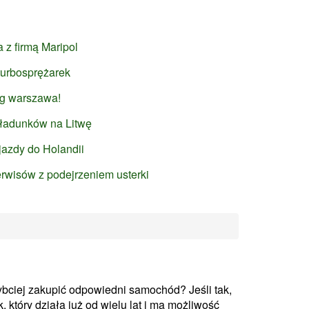
z firmą Maripol
 turbosprężarek
lg warszawa!
ładunków na Litwę
jazdy do Holandii
wisów z podejrzeniem usterki
ybciej zakupić odpowiedni samochód? Jeśli tak,
 który działa już od wielu lat i ma możliwość