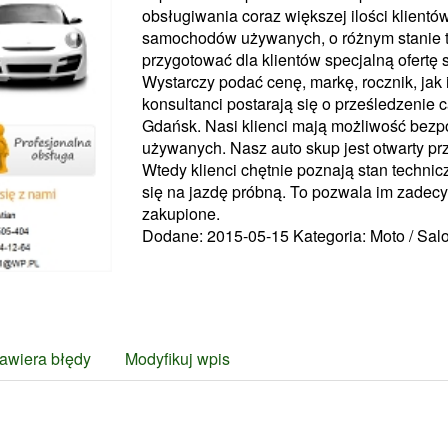
obsługiwania coraz większej ilości klientó
samochodów używanych, o różnym stanie t
przygotować dla klientów specjalną ofertę
Wystarczy podać cenę, markę, rocznik, jak
konsultanci postarają się o prześledzenie
Gdańsk. Nasi klienci mają możliwość bezp
używanych. Nasz auto skup jest otwarty pr
Wtedy klienci chętnie poznają stan techni
się na jazdę próbną. To pozwala im zadecy
zakupione.
Dodane: 2015-05-15
Kategoria: Moto / Sal
awiera błędy
Modyfikuj wpis