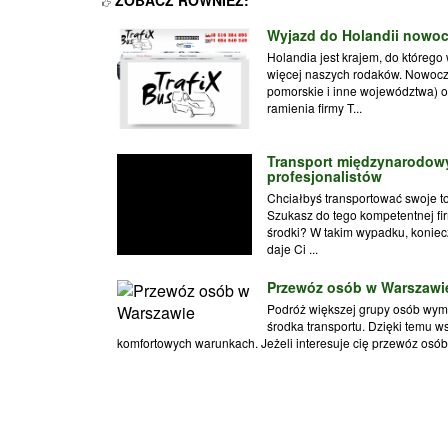
Wyjazd do Holandii nowo
Holandia jest krajem, do którego
więcej naszych rodaków. Nowocz
pomorskie i inne województwa) o
ramienia firmy T...
Transport międzynarodowy
profesjonalistów
Chciałbyś transportować swoje t
Szukasz do tego kompetentnej fi
środki? W takim wypadku, koniec
daje Ci ...
Przewóz osób w Warszawi
Podróż większej grupy osób wy
środka transportu. Dzięki temu
komfortowych warunkach. Jeżeli interesuje cię przewóz osó