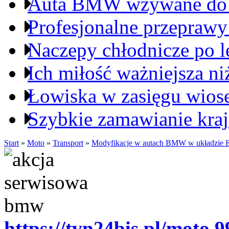
Auta BMW wzywane do s
Profesjonalne przepraw
Naczepy chłodnicze po l
Ich miłość ważniejsza ni
Łowiska w zasięgu wiose
Szybkie zamawianie kra
Start
»
Moto
»
Transport
»
Modyfikacje w autach BMW w układzie
https://tvn24bis.pl/moto