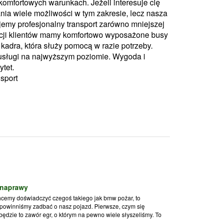
mfortowych warunkach. Jeżeli interesuje cię
a wiele możliwości w tym zakresie, lecz nasza
ujemy profesjonalny transport zarówno mniejszej
zycji klientów mamy komfortowo wyposażone busy
kadra, która służy pomocą w razie potrzeby.
usługi na najwyższym poziomie. Wygoda i
tet.
nsport
 naprawy
chcemy doświadczyć czegoś takiego jak bmw pożar, to
owinniśmy zadbać o nasz pojazd. Pierwsze, czym się
będzie to zawór egr, o którym na pewno wiele słyszeliśmy. To