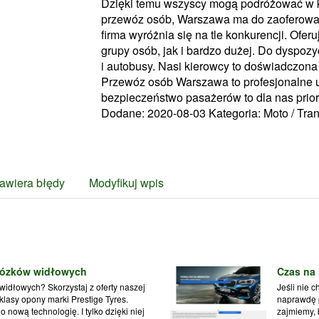
Dzięki temu wszyscy mogą podróżować w ko
przewóz osób, Warszawa ma do zaoferowani
firma wyróżnia się na tle konkurencji. Ofer
grupy osób, jak i bardzo dużej. Do dyspo
i autobusy. Nasi kierowcy to doświadczona 
Przewóz osób Warszawa to profesjonalne 
bezpieczeństwo pasażerów to dla nas priory
Dodane: 2020-08-03
Kategoria: Moto / Tra
awiera błędy
Modyfikuj wpis
wózków widłowych
Czas na
widłowych? Skorzystaj z oferty naszej
Jeśli nie 
 klasy opony marki Prestige Tyres.
naprawdę p
 nową technologię. I tylko dzięki niej
zajmiemy, 