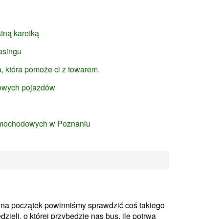
tną karetką
asingu
, która pomoże ci z towarem.
sowych pojazdów
amochodowych w Poznaniu
na początek powinniśmy sprawdzić coś takiego
ieli, o której przybędzie nas bus, ile potrwa