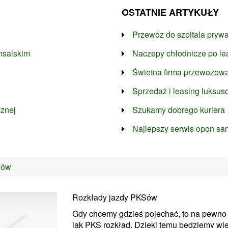
OSTATNIE ARTYKUŁY
Przewóz do szpitala prywa
nsalskim
Naczepy chłodnicze po le
Świetna firma przewozowa
Sprzedaż i leasing luksu
cznej
Szukamy dobrego kuriera
Najlepszy serwis opon s
Sów
Rozkłady jazdy PKSów
Gdy chcemy gdzieś pojechać, to na pewno 
jak PKS rozkład. Dzięki temu będziemy wiedz