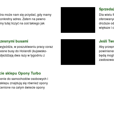
Sprzeda
tóra może nam się przydać, gdy mamy
Dla wielu 
konkretny adres. Zatem na pewno
oferowany
 tutaj liczyć na coś takiego jak
droższe o
większe i 
czesnymi busami
Jeśli Tw
 wyjeżdża, w poszukiwaniu pracy coraz
Aby przepr
esne busy do Holandii (kujawsko-
powinieneś
djeżdżają dwa razy w tygodniu z
będą mogli
zastosowa
cie sklepu Opony Turbo
mienie do samochodów osobowych i
 sklepu znajdują się również opony
cenione na całym świecie opony