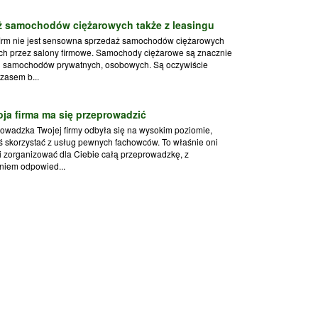
ż samochodów ciężarowych także z leasingu
firm nie jest sensowna sprzedaż samochodów ciężarowych
ch przez salony firmowe. Samochody ciężarowe są znacznie
d samochodów prywatnych, osobowych. Są oczywiście
czasem b...
oja firma ma się przeprowadzić
owadzka Twojej firmy odbyła się na wysokim poziomie,
 skorzystać z usług pewnych fachowców. To właśnie oni
 zorganizować dla Ciebie całą przeprowadzkę, z
niem odpowied...