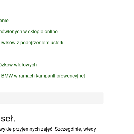
enie
ówionych w sklepie online
wisów z podejrzeniem usterki
wózków widłowych
 BMW w ramach kampanii prewencyjnej
seł.
ykle przyjemnych zajęć. Szczególnie, wtedy