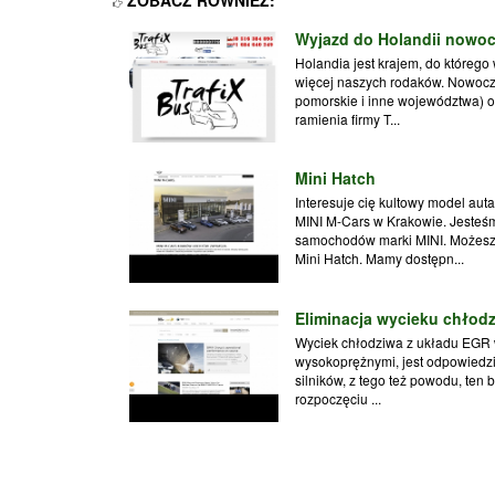
ZOBACZ RÓWNIEŻ:
Wyjazd do Holandii nowo
Holandia jest krajem, do którego
więcej naszych rodaków. Nowocz
pomorskie i inne województwa) o
ramienia firmy T...
Mini Hatch
Interesuje cię kultowy model au
MINI M-Cars w Krakowie. Jeste
samochodów marki MINI. Możesz 
Mini Hatch. Mamy dostępn...
Eliminacja wycieku chło
Wyciek chłodziwa z układu EGR
wysokoprężnymi, jest odpowiedzi
silników, z tego też powodu, ten
rozpoczęciu ...