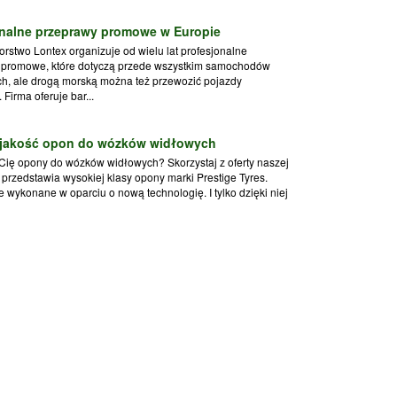
onalne przeprawy promowe w Europie
orstwo Lontex organizuje od wielu lat profesjonalne
 promowe, które dotyczą przede wszystkim samochodów
h, ale drogą morską można też przewozić pojazdy
Firma oferuje bar...
jakość opon do wózków widłowych
 Cię opony do wózków widłowych? Skorzystaj z oferty naszej
ra przedstawia wysokiej klasy opony marki Prestige Tyres.
e wykonane w oparciu o nową technologię. I tylko dzięki niej