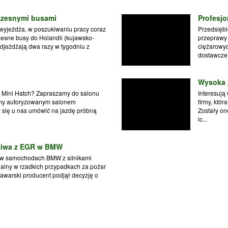
czesnymi busami
Profesj
 wyjeżdża, w poszukiwaniu pracy coraz
Przedsiębi
esne busy do Holandii (kujawsko-
przeprawy
djeżdżają dwa razy w tygodniu z
ciężarowyc
dostawcze. 
Wysoka 
ta Mini Hatch? Zapraszamy do salonu
Interesują
śmy autoryzowanym salonem
firmy, któ
się u nas umówić na jazdę próbną
Zostały on
ic...
dziwa z EGR w BMW
 w samochodach BMW z silnikami
alny w rzadkich przypadkach za pożar
 bawarski producent podjął decyzję o