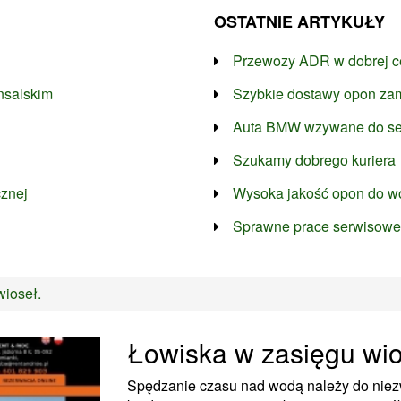
OSTATNIE ARTYKUŁY
Przewozy ADR w dobrej c
nsalskim
Szybkie dostawy opon zam
Auta BMW wzywane do ser
Szukamy dobrego kuriera
cznej
Wysoka jakość opon do 
Sprawne prace serwisowe
wioseł.
Łowiska w zasięgu wio
Spędzanie czasu nad wodą należy do niezw