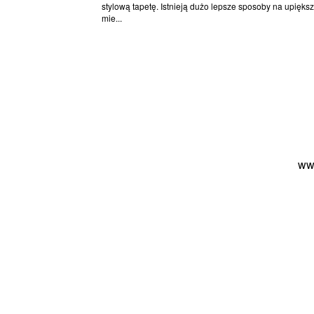
stylową tapetę. Istnieją dużo lepsze sposoby na upięks
mie...
ww