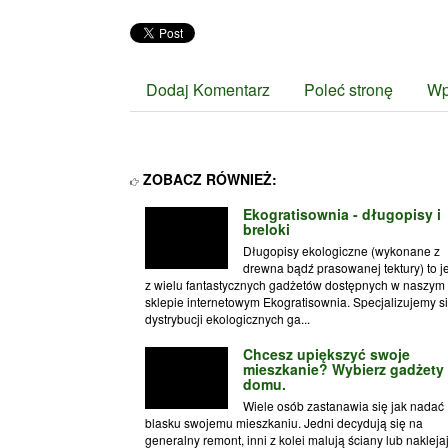
Dodaj Komentarz
Poleć stronę
Wp
ZOBACZ RÓWNIEŻ:
Ekogratisownia - długopisy i
breloki
Długopisy ekologiczne (wykonane z
drewna bądź prasowanej tektury) to j
z wielu fantastycznych gadżetów dostępnych w naszym
sklepie internetowym Ekogratisownia. Specjalizujemy s
dystrybucji ekologicznych ga...
Chcesz upiększyć swoje
mieszkanie? Wybierz gadżety 
domu.
Wiele osób zastanawia się jak nadać
blasku swojemu mieszkaniu. Jedni decydują się na
generalny remont, inni z kolei malują ściany lub nakleja