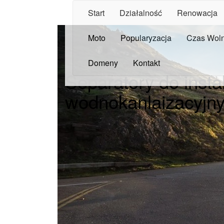
Start
Działalność
Renowacja
Moto
Popularyzacja
Czas Wol
Domeny
Kontakt
Separatory do instal
wodnokanlaizacyjn