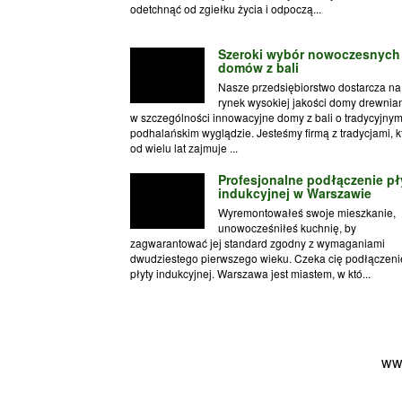
odetchnąć od zgiełku życia i odpoczą...
Szeroki wybór nowoczesnych
domów z bali
Nasze przedsiębiorstwo dostarcza na
rynek wysokiej jakości domy drewnian
w szczególności innowacyjne domy z bali o tradycyjnym
podhalańskim wyglądzie. Jesteśmy firmą z tradycjami, k
od wielu lat zajmuje ...
Profesjonalne podłączenie pł
indukcyjnej w Warszawie
Wyremontowałeś swoje mieszkanie,
unowocześniłeś kuchnię, by
zagwarantować jej standard zgodny z wymaganiami
dwudziestego pierwszego wieku. Czeka cię podłączeni
płyty indukcyjnej. Warszawa jest miastem, w któ...
ww