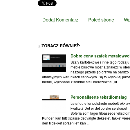
Dodaj Komentarz
Poleć stronę
Wp
ZOBACZ RÓWNIEŻ:
Dobre ceny szafek metalowyc
Szafy kartotekowe i inne tego rodzaju
meble biurowe można znaleźć w ofer
naszego przedsiębiorstwa na bardzo
atrakcyjnych warunkach cenowych. Są to wysokiej jakoś
meble, wykonane z solidne stali nierdzewnej, kt...
Personaliserte tekstilomslag
Leter du etter polstrede møbeltrekk a
kvalitet? Det er det polske selskapet
Soferia som lager tilpassede tekstilom
Kunden kan fritt tilpasse det valgte dekselet, takket være
den tildekket sofaen lett kan ...