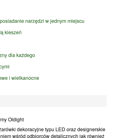
 posiadanie narzędzi w jednym miejscu
dą kieszeń
?
izny dla każdego
ęcymi
owe i wielkanocne
rmy Oldight
e żarówki dekoracyjne typu LED oraz designerskie
eniem wśród odbiorców detalicznych jak również