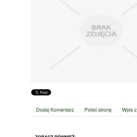
Dodaj Komentarz
Poleć stronę
Wpis z
ZOBACZ RÓWNIEŻ: