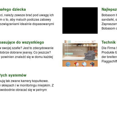
małego dziecka
Najlepsz
ci, należy zawsze brać pod uwagę ich
Bobasom to
im o to, aby maluch podczas zabawy
sandałki, 
 Rozwiązaniami idealnie dopasowanymi
Zapraszamy
Bobasom of
 pasujące do wszystkiego
Technik 
 swojej szafie? Jest to zdecydowanie
Die Firma 
 dobrze dobrane jeansy. Co jeszcze?
Produkte f
powinien znaleźć się w domu każdej
der breite
Flaggschiff
łych systemów
pują tak zwane kamery kopułkowe.
 sklepach i w monitoringu miejskim. Z
swobodnie obracać się w pełnym