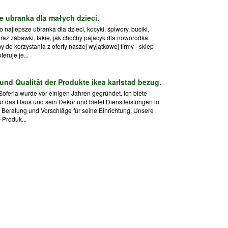
e ubranka dla małych dzieci.
 najlepsze ubranka dla dzieci, kocyki, śpiwory, buciki,
oraz zabawki, takie, jak choćby pajacyk dla noworodka.
 do korzystania z oferty naszej wyjątkowej firmy - sklep
eruje je...
und Qualität der Produkte ikea karlstad bezug.
Soferia wurde vor einigen Jahren gegründet. Ich biete
ür das Haus und sein Dekor und bietet Dienstleistungen in
n Beratung und Vorschläge für seine Einrichtung. Unsere
-Produk...