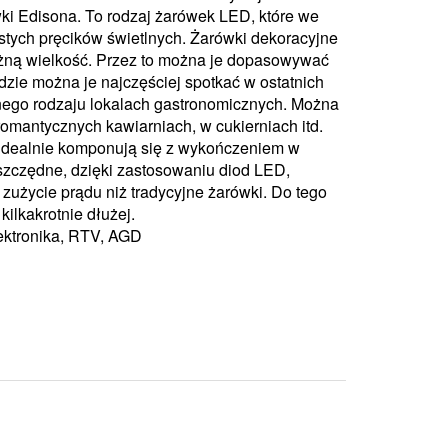
ki Edisona. To rodzaj żarówek LED, które we
ostych pręcików świetlnych. Żarówki dekoracyjne
óżną wielkość. Przez to można je dopasowywać
zie można je najczęściej spotkać w ostatnich
nego rodzaju lokalach gastronomicznych. Można
romantycznych kawiarniach, w cukierniach itd.
 idealnie komponują się z wykończeniem w
szczędne, dzięki zastosowaniu diod LED,
zużycie prądu niż tradycyjne żarówki. Do tego
kilkakrotnie dłużej.
lektronika, RTV, AGD