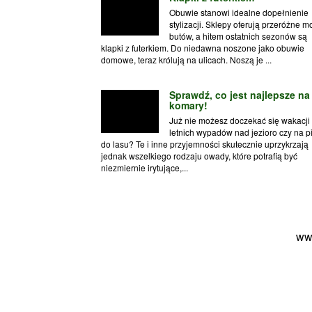
Obuwie stanowi idealne dopełnienie
stylizacji. Sklepy oferują przeróżne m
butów, a hitem ostatnich sezonów są
klapki z futerkiem. Do niedawna noszone jako obuwie
domowe, teraz królują na ulicach. Noszą je ...
Sprawdź, co jest najlepsze na
komary!
Już nie możesz doczekać się wakacji 
letnich wypadów nad jezioro czy na p
do lasu? Te i inne przyjemności skutecznie uprzykrzają
jednak wszelkiego rodzaju owady, które potrafią być
niezmiernie irytujące,...
ww