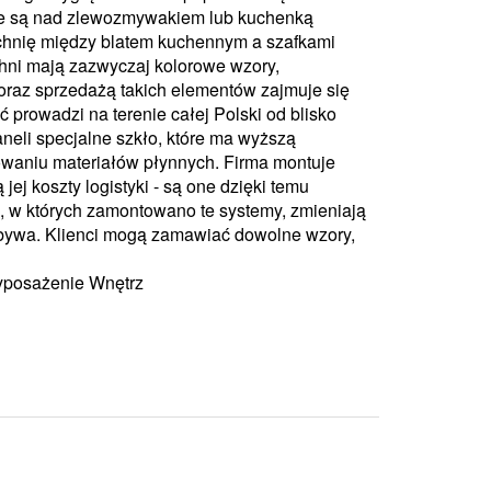
ne są nad zlewozmywakiem lub kuchenką
hnię między blatem kuchennym a szafkami
hni mają zazwyczaj kolorowe wzory,
oraz sprzedażą takich elementów zajmuje się
ć prowadzi na terenie całej Polski od blisko
aneli specjalne szkło, które ma wyższą
owaniu materiałów płynnych. Firma montuje
ej koszty logistyki - są one dzięki temu
e, w których zamontowano te systemy, zmieniają
zebywa. Klienci mogą zamawiać dowolne wzory,
yposażenie Wnętrz