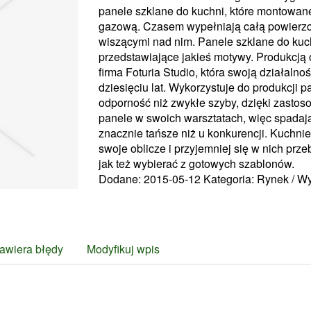
panele szklane do kuchni, które montowa
gazową. Czasem wypełniają całą powierzc
wiszącymi nad nim. Panele szklane do kuc
przedstawiające jakieś motywy. Produkcją 
firma Foturia Studio, która swoją działalnoś
dziesięciu lat. Wykorzystuje do produkcji p
odporność niż zwykłe szyby, dzięki zastos
panele w swoich warsztatach, więc spadają j
znacznie tańsze niż u konkurencji. Kuchni
swoje oblicze i przyjemniej się w nich pr
jak też wybierać z gotowych szablonów.
Dodane: 2015-05-12
Kategoria: Rynek / W
awiera błędy
Modyfikuj wpis