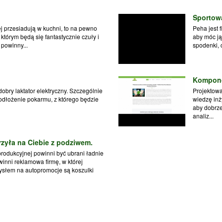
Sportowa
ej przesiadują w kuchni, to na pewno
Peha jest 
 którym będą się fantastycznie czuły i
aby móc ją
powinny...
spodenki, 
Kompon
obry laktator elektryczny. Szczególnie
Projektowa
odłożenie pokarmu, z którego będzie
wiedzę inż
aby dobrze
analiz...
zyła na Ciebie z podziwem.
produkcyjnej powinni być ubrani ładnie
inni reklamowa firmę, w której
ysłem na autopromocje są koszulki