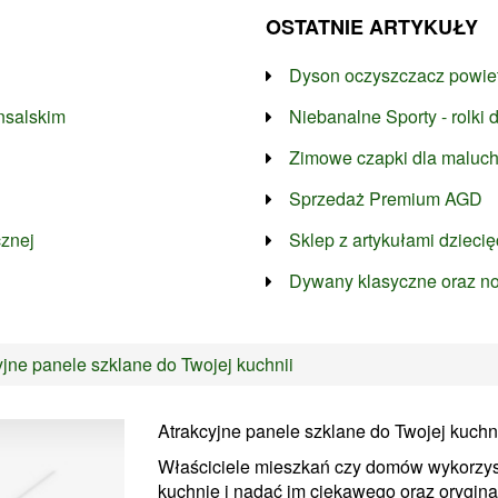
OSTATNIE ARTYKUŁY
Dyson oczyszczacz powiet
nsalskim
Niebanalne Sporty - rolki d
Zimowe czapki dla maluc
Sprzedaż Premium AGD
cznej
Sklep z artykułami dzieci
Dywany klasyczne oraz n
yjne panele szklane do Twojej kuchnii
Atrakcyjne panele szklane do Twojej kuchn
Właściciele mieszkań czy domów wykorzys
kuchnie i nadać im ciekawego oraz orygin