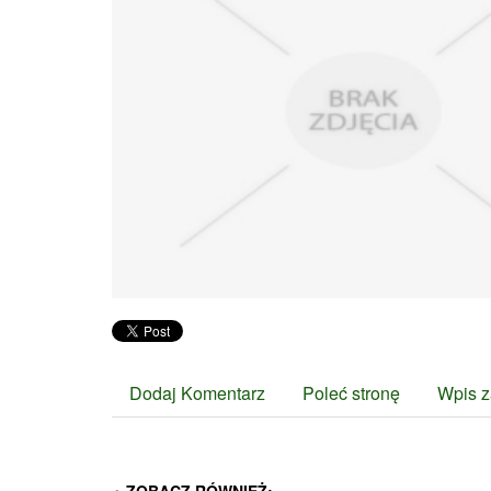
Dodaj Komentarz
Poleć stronę
Wpis z
ZOBACZ RÓWNIEŻ: