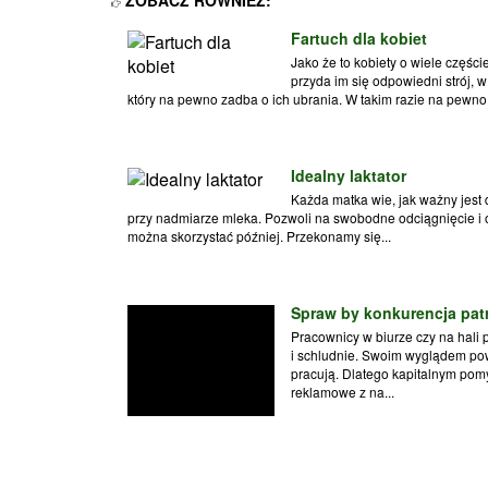
Fartuch dla kobiet
Jako że to kobiety o wiele części
przyda im się odpowiedni strój, w
który na pewno zadba o ich ubrania. W takim razie na pewno 
Idealny laktator
Każda matka wie, jak ważny jest d
przy nadmiarze mleka. Pozwoli na swobodne odciągnięcie i 
można skorzystać później. Przekonamy się...
Spraw by konkurencja patr
Pracownicy w biurze czy na hali 
i schludnie. Swoim wyglądem pow
pracują. Dlatego kapitalnym pom
reklamowe z na...