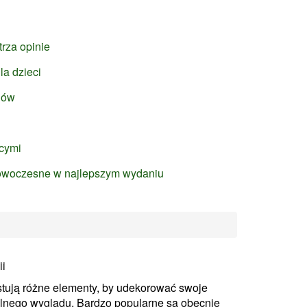
rza opinie
la dzieci
hów
ęcymi
owoczesne w najlepszym wydaniu
ii
tują różne elementy, by udekorować swoje
alnego wyglądu. Bardzo popularne są obecnie