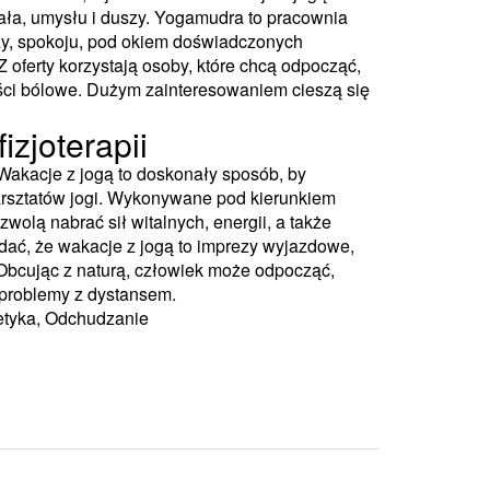
ała, umysłu i duszy. Yogamudra to pracownia
szy, spokoju, pod okiem doświadczonych
Z oferty korzystają osoby, które chcą odpocząć,
ści bólowe. Dużym zainteresowaniem cieszą się
izjoterapii
 Wakacje z jogą to doskonały sposób, by
arsztatów jogi. Wykonywane pod kierunkiem
olą nabrać sił witalnych, energii, a także
dać, że wakacje z jogą to imprezy wyjazdowe,
Obcując z naturą, człowiek może odpocząć,
 problemy z dystansem.
tetyka, Odchudzanie