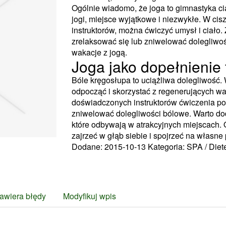
Ogólnie wiadomo, że joga to gimnastyka ci
jogi, miejsce wyjątkowe i niezwykłe. W ci
instruktorów, można ćwiczyć umysł i ciało. 
zrelaksować się lub zniwelować dolegliwo
wakacje z jogą.
Joga jako dopełnienie f
Bóle kręgosłupa to uciążliwa dolegliwość.
odpocząć i skorzystać z regenerujących w
doświadczonych instruktorów ćwiczenia pozw
zniwelować dolegliwości bólowe. Warto do
które odbywają w atrakcyjnych miejscach. 
zajrzeć w głąb siebie i spojrzeć na własne
Dodane: 2015-10-13
Kategoria: SPA / Die
awiera błędy
Modyfikuj wpis