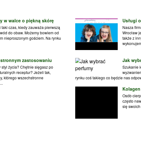
 w walce o piękną skórę
Usługi o
 taki czas, kiedy zauważa pierwszą
Nasza firm
 powód do obaw. Możemy bowiem od
Wrocław je
 tym nieproszonym gościem. Na rynku
także z in
wykonujemy
hstronnym zastosowaniu
Jak wyb
 styl życia? Chętnie sięgasz po
Szukanie i
ralnych receptur? Jeżeli tak,
wyzwaniem.
y, którego wszechstronne
rynku coś takiego co będzie nas odpo
..
Kolagen
Osób cierp
często naw
się swoich