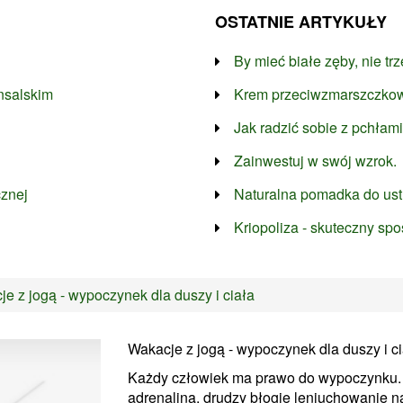
OSTATNIE ARTYKUŁY
By mieć białe zęby, nie tr
nsalskim
Krem przeciwzmarszczkow
Jak radzić sobie z pchłami
Zainwestuj w swój wzrok.
cznej
Naturalna pomadka do ust
Kriopoliza - skuteczny spo
e z jogą - wypoczynek dla duszy i ciała
Wakacje z jogą - wypoczynek dla duszy i ci
Każdy człowiek ma prawo do wypoczynku. 
adrenaliną, drudzy błogie leniuchowanie na