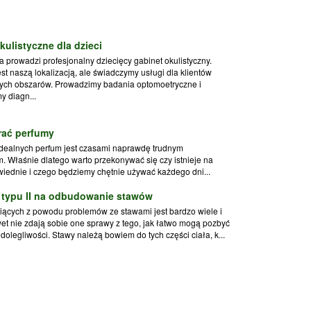
kulistyczne dla dzieci
a prowadzi profesjonalny dziecięcy gabinet okulistyczny.
st naszą lokalizacją, ale świadczymy usługi dla klientów
nych obszarów. Prowadzimy badania optomoetryczne i
 diagn...
rać perfumy
dealnych perfum jest czasami naprawdę trudnym
 Właśnie dlatego warto przekonywać się czy istnieje na
wiednie i czego będziemy chętnie używać każdego dni...
 typu II na odbudowanie stawów
iących z powodu problemów ze stawami jest bardzo wiele i
et nie zdają sobie one sprawy z tego, jak łatwo mogą pozbyć
 dolegliwości. Stawy należą bowiem do tych części ciała, k...