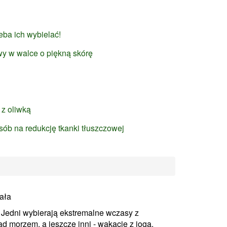
zeba ich wybielać!
y w walce o piękną skórę
 z oliwką
sób na redukcję tkanki tłuszczowej
ała
Jedni wybierają ekstremalne wczasy z
d morzem, a jeszcze inni - wakacje z jogą.