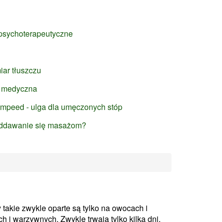
 psychoterapeutyczne
iar tłuszczu
 medyczna
Compeed - ulga dla umęczonych stóp
oddawanie się masażom?
takie zwykle oparte są tylko na owocach i
i warzywnych. Zwykle trwają tylko kilka dni,