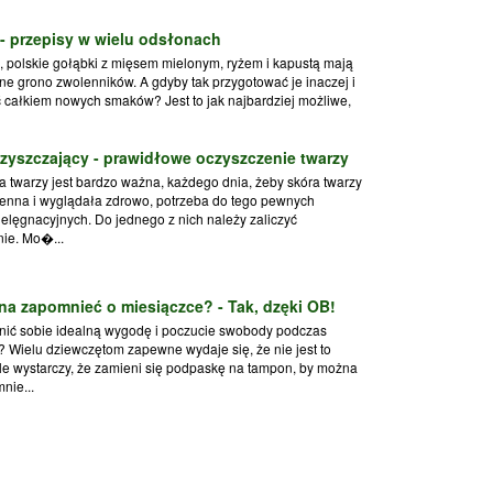
- przepisy w wielu odsłonach
, polskie gołąbki z mięsem mielonym, ryżem i kapustą mają
ne grono zwolenników. A gdyby tak przygotować je inaczej i
całkiem nowych smaków? Jest to jak najbardziej możliwe,
zyszczający - prawidłowe oczyszczenie twarzy
a twarzy jest bardzo ważna, każdego dnia, żeby skóra twarzy
enna i wyglądała zdrowo, potrzeba do tego pewnych
ielęgnacyjnych. Do jednego z nich należy zaliczyć
ie. Mo�...
a zapomnieć o miesiączce? - Tak, dzęki OB!
nić sobie idealną wygodę i poczucie swobody podczas
? Wielu dziewczętom zapewne wydaje się, że nie jest to
le wystarczy, że zamieni się podpaskę na tampon, by można
nie...