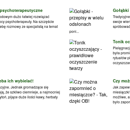
 psychoterapeutyczne
Gołąbki 
wodowym dużo łatwiej rozwiązać
Tradycyjne
ocy psychoterapeuty. Na szczęście
swoje wier
ebę rozmowy ze specjalistą na temat
spróbować 
poni...
Tonik oc
Pielęgnacj
była promi
rytuałów p
oczyszczan
zeba ich wybielać!
Czy możn
akcyjne. Jednak gromadzące się
Jak zapew
ą, że szkliwo ciemnieje, a najmocniej
miesiączki
toń, pijące duże ilości kawy, herbaty
możliwe, a
było zapom