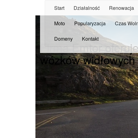
Start
Działalność
Renowacja
Moto
Popularyzacja
Czas Wol
Domeny
Kontakt
Firma Emtor oferuje
wózków widłowych