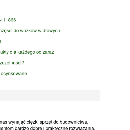
IN 11866
e części do wózków widłowych
e
dukty dla każdego od zaraz
szczelności?
y ocynkowane
 nas wynająć ciężki sprzęt do budownictwa,
entom bardzo dobre i praktyczne rozwiązania.