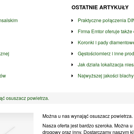
OSTATNIE ARTYKUŁY
nsalskim
Praktyczne połączenia D
Firma Emtor oferuje takż
Koronki i pady diamentow
cznej
Gęstościomierz i inne pro
Jak działa lokalizacja nie
ków
Najwyższej jakości blach
ąć osuszacz powietrza.
Można u nas wynająć osuszacz powietrza.
Nasza oferta jest bardzo szeroka. Można u
drogowy oraz inny. Dostarczamy naszym kli