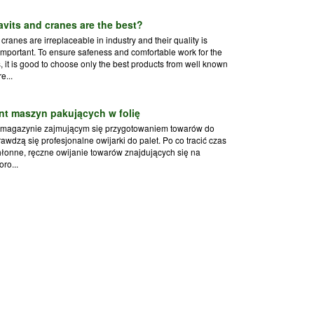
vits and cranes are the best?
cranes are irreplaceable in industry and their quality is
important. To ensure safeness and comfortable work for the
 it is good to choose only the best products from well known
e...
nt maszyn pakujących w folię
magazynie zajmującym się przygotowaniem towarów do
rawdzą się profesjonalne owijarki do palet. Po co tracić czas
łonne, ręczne owijanie towarów znajdujących się na
oro...