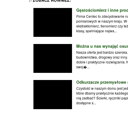
Gęstościomierz i inne pro
Firma Centec to zdecydowanie n
pomiarowych w naszym kraju. W of
ekstraktomierz, tlenomierz czy t
klasy, spełniające najwa...
Można u nas wynająć osus
Nasza oferta jest bardzo szeroka
budownictwa, drogowy oraz inny
dobre i praktyczne rozwiązania. N
swoj�...
Odkurzacze przemysłowe 
Czystość w naszym domu jest je
które dbamy praktycznie każdego
nią zadbać? Ścierki, ręczniki pa
dostępne s...