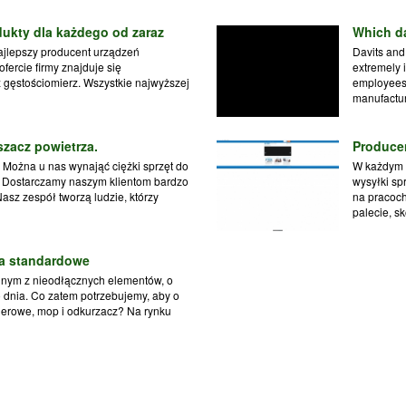
dukty dla każdego od zaraz
Which da
ajlepszy producent urządzeń
Davits and 
ercie firmy znajduje się
extremely 
eż gęstościomierz. Wszystkie najwyższej
employees,
manufactur
zacz powietrza.
Produce
. Można u nas wynająć ciężki sprzęt do
W każdym 
. Dostarczamy naszym klientom bardzo
wysyłki sp
asz zespół tworzą ludzie, którzy
na pracoch
palecie, sk
a standardowe
dnym z nieodłącznych elementów, o
 dnia. Co zatem potrzebujemy, aby o
pierowe, mop i odkurzacz? Na rynku