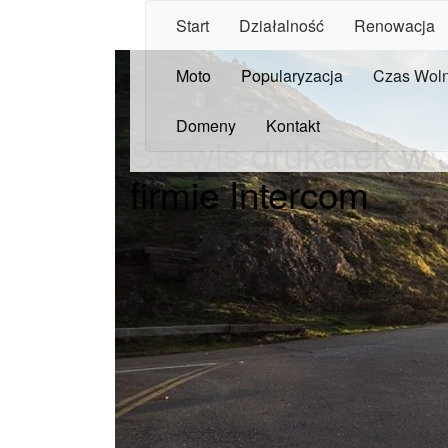
Start
Działalność
Renowacja
Moto
Popularyzacja
Czas Wol
Domeny
Kontakt
Serwis drukarek w 
firmie Intercom