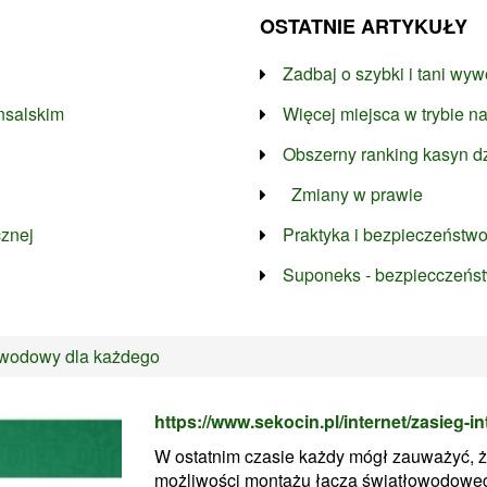
OSTATNIE ARTYKUŁY
Zadbaj o szybki i tani wy
nsalskim
Więcej miejsca w trybie n
Obszerny ranking kasyn dz
Zmiany w prawie
cznej
Praktyka i bezpieczeństw
Suponeks - bezpiecczeńs
łowodowy dla każdego
https://www.sekocin.pl/internet/zasieg-i
W ostatnim czasie każdy mógł zauważyć, że
możliwości montażu łącza światłowodowego