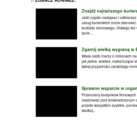
ZOBACZ RÓWNIEŻ:
Znajdź najtańszego kuriera
Jeśli często nadajesz i odbieras
usług kurierskich może stanowić
budżetu domowego. Dlatego też wa
tanie ...
Zgarnij wielką wygraną w E
Wiele osób marzy o milionach na 
jak jedne, wielkie, niekończące 
takiej przyszłości zarabiając min
Sprawne wsparcie w organi
Przenosiny budynków firmowych t
realizować pod doświadczonym o
przede wszystkim szybkie, poni
skutkuj...