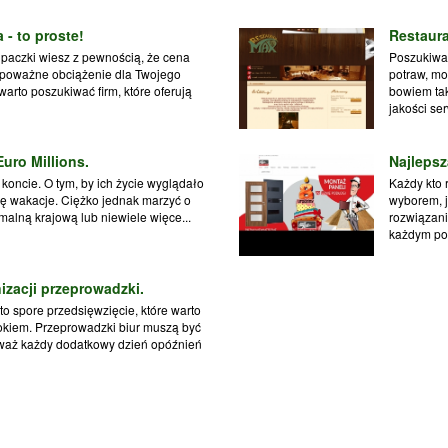
 - to proste!
Restaura
z paczki wiesz z pewnością, że cena
Poszukiwa
 poważne obciążenie dla Twojego
potraw, mo
rto poszukiwać firm, które oferują
bowiem tak
jakości ser
uro Millions.
Najlepsz
koncie. O tym, by ich życie wyglądało
Każdy kto 
się wakacje. Ciężko jednak marzyć o
wyborem, j
imalną krajową lub niewiele więce...
rozwiązani
każdym pom
zacji przeprowadzki.
o spore przedsięwzięcie, które warto
kiem. Przeprowadzki biur muszą być
eważ każdy dodatkowy dzień opóźnień