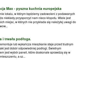
cja Max - pyszna kuchnia europejska
nie lokalu, w którym będziemy zadowoleni z podawanych
że niekiedy przysporzyć nam nieco kłopotu. Wiele jest
ich miejsc, w których nie przykłada się należytej uwagi do
wow...
a i trwała podłoga.
remontuje lub wykańcza mieszkanie staje przed trudnym
aki jest dobór odpowiedniej podłogi. Świetnym
em jest wybór paneli, które doskonale sprawdzą się w
ieszczeniu, a sz...