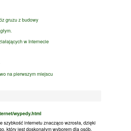
wóz gruzu z budowy
agłym.
iałających w Internecie
o
two na pierwszym miejscu
nternet/wypedy.html
 szybkość internetu znacząco wzrosła, dzięki
, który jest doskonałym wyborem dla osób,