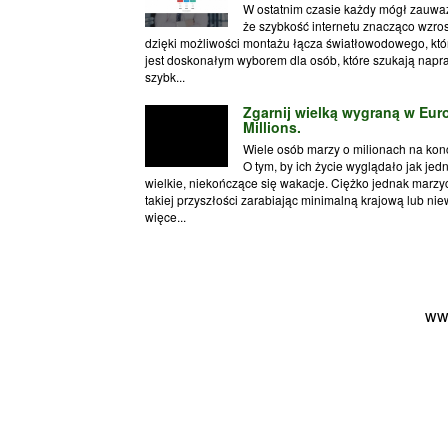
W ostatnim czasie każdy mógł zauwa
że szybkość internetu znacząco wzros
dzięki możliwości montażu łącza światłowodowego, któ
jest doskonałym wyborem dla osób, które szukają nap
szybk...
Zgarnij wielką wygraną w Eur
Millions.
Wiele osób marzy o milionach na konc
O tym, by ich życie wyglądało jak jedn
wielkie, niekończące się wakacje. Ciężko jednak marzy
takiej przyszłości zarabiając minimalną krajową lub nie
więce...
ww