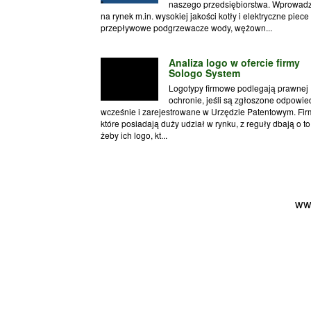
naszego przedsiębiorstwa. Wprowad
na rynek m.in. wysokiej jakości kotły i elektryczne piece
przepływowe podgrzewacze wody, wężown...
Analiza logo w ofercie firmy
Sologo System
Logotypy firmowe podlegają prawnej
ochronie, jeśli są zgłoszone odpowie
wcześnie i zarejestrowane w Urzędzie Patentowym. Fir
które posiadają duży udział w rynku, z reguły dbają o to
żeby ich logo, kt...
ww