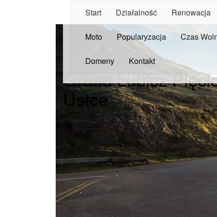
Start
Działalność
Renowacja
Moto
Popularyzacja
Czas Wol
Domeny
Kontakt
Grand Lubicz Pięci
Ustce