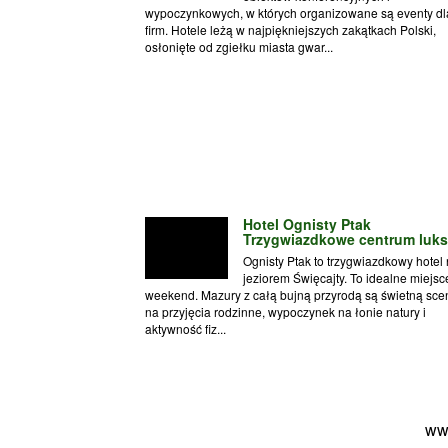
wypoczynkowych, w których organizowane są eventy dl
firm. Hotele leżą w najpiękniejszych zakątkach Polski,
osłonięte od zgiełku miasta gwar...
Hotel Ognisty Ptak
Trzygwiazdkowe centrum luk
Ognisty Ptak to trzygwiazdkowy hotel
jeziorem Święcajty. To idealne miejsc
weekend. Mazury z całą bujną przyrodą są świetną sce
na przyjęcia rodzinne, wypoczynek na łonie natury i
aktywność fiz...
ww