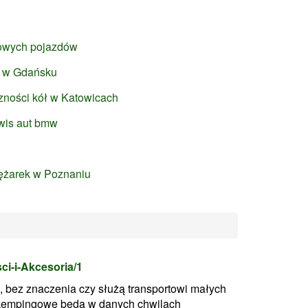
sowych pojazdów
u w Gdańsku
zności kół w Katowicach
rwis aut bmw
rężarek w Poznaniu
ci-i-Akcesoria/1
bez znaczenia czy służą transportowi małych
 kempingowe będą w danych chwilach