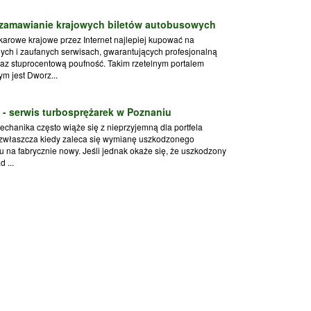
 zamawianie krajowych biletów autobusowych
okarowe krajowe przez Internet najlepiej kupować na
ch i zaufanych serwisach, gwarantujących profesjonalną
az stuprocentową poufność. Takim rzetelnym portalem
ym jest Dworz...
- serwis turbosprężarek w Poznaniu
echanika często wiąże się z nieprzyjemną dla portfela
 zwłaszcza kiedy zaleca się wymianę uszkodzonego
 na fabrycznie nowy. Jeśli jednak okaże się, że uszkodzony
d ...