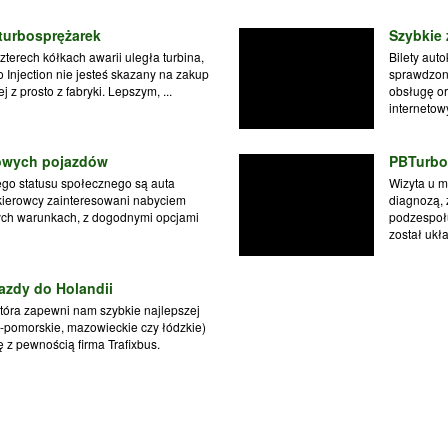
 turbosprężarek
Szybkie
zterech kółkach awarii uległa turbina,
Bilety aut
o Injection nie jesteś skazany na zakup
sprawdzony
 z prosto z fabryki. Lepszym, ...
obsługę or
internetow
sowych pojazdów
PBTurbo 
o statusu społecznego są auta
Wizyta u m
ierowcy zainteresowani nabyciem
diagnozą,
nych warunkach, z dogodnymi opcjami
podzespołu
został ukła
jazdy do Holandii
która zapewni nam szybkie najlepszej
o-pomorskie, mazowieckie czy łódzkie)
 z pewnością firma Trafixbus.