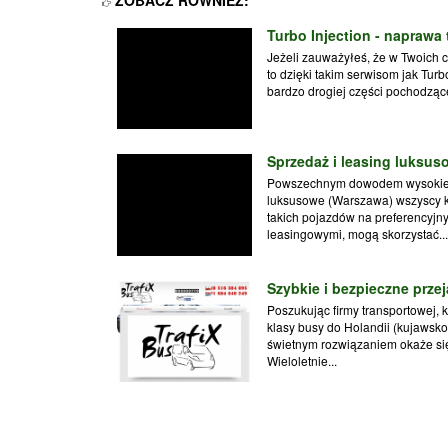
ZOBACZ RÓWNIEŻ:
Turbo Injection - naprawa
Jeżeli zauważyłeś, że w Twoich c
to dzięki takim serwisom jak Turb
bardzo drogiej części pochodzącej
Sprzedaż i leasing luksu
Powszechnym dowodem wysokieg
luksusowe (Warszawa) wszyscy k
takich pojazdów na preferencyj
leasingowymi, mogą skorzystać...
Szybkie i bezpieczne prze
Poszukując firmy transportowej, 
klasy busy do Holandii (kujawsk
świetnym rozwiązaniem okaże się
Wieloletnie...