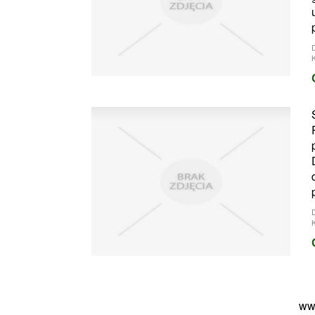
K
K
ww