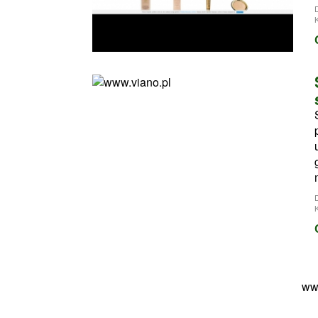
K
K
ww