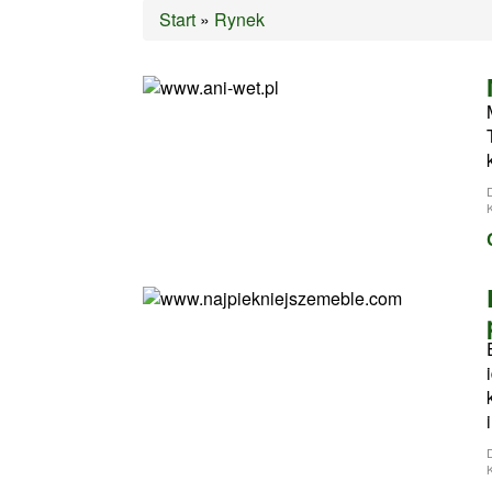
Start
»
Rynek
K
i
K