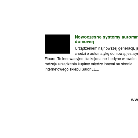
Nowoczesne systemy automat
domowej
Urządzeniem najnowszej generacji, je
chodzi o automatykę domową, jest sy
Fibaro. Te innowacyjne, funkcjonalne i jedyne w swoim
rodzaju urządzenia kupimy między innymi na stronie
internetowego sklepu SalonLE...
ww