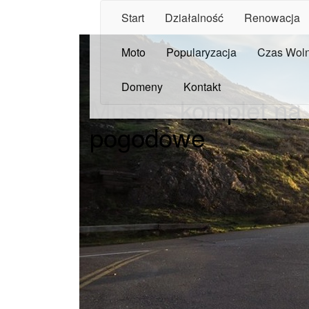
Start
Działalność
Renowacja
Moto
Popularyzacja
Czas Wol
Domeny
Kontakt
Musto - komplet na
pogodowe