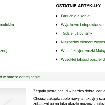
OSTATNIE ARTYKUŁY
Fartuch dla kobiet
nsalskim
Wyjątkowe i niepowtarzal
Gdzie już byliśmy
Niezbędny element wyposa
cznej
Wielofukcyjne wozki Mutsy
Wysokiej jakości pościel 
ud w bardzo dobrej cenie
Zegarki pierre ricaud w bardzo dobrej ceni
Chcesz zakupić sobie nowy, atrakcyjny cz
zobaczyć co na taką okazję możesz znaleźć