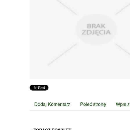
Dodaj Komentarz
Poleć stronę
Wpis z
ZOBACZ RÓWNIEŻ: