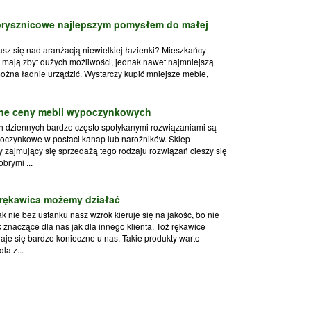
prysznicowe najlepszym pomysłem do małej
sz się nad aranżacją niewielkiej łazienki? Mieszkańcy
 mają zbyt dużych możliwości, jednak nawet najmniejszą
ożna ładnie urządzić. Wystarczy kupić mniejsze meble,
jne ceny mebli wypoczynkowych
 dziennych bardzo często spotykanymi rozwiązaniami są
oczynkowe w postaci kanap lub narożników. Sklep
y zajmujący się sprzedażą tego rodzaju rozwiązań cieszy się
brymi ...
 rękawica możemy działać
k nie bez ustanku nasz wzrok kieruje się na jakość, bo nie
k znaczące dla nas jak dla innego klienta. Toź rękawice
aje się bardzo konieczne u nas. Takie produkty warto
la z...