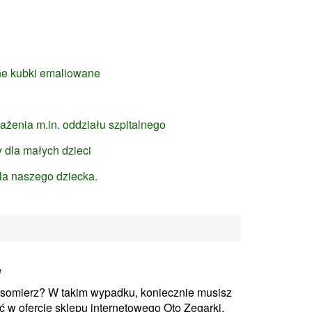
ne kubki emaliowane
żenia m.in. oddziału szpitalnego
 dla małych dzieci
dla naszego dziecka.
e
asomierz? W takim wypadku, koniecznie musisz
 w ofercie sklepu internetowego Oto Zegarki.