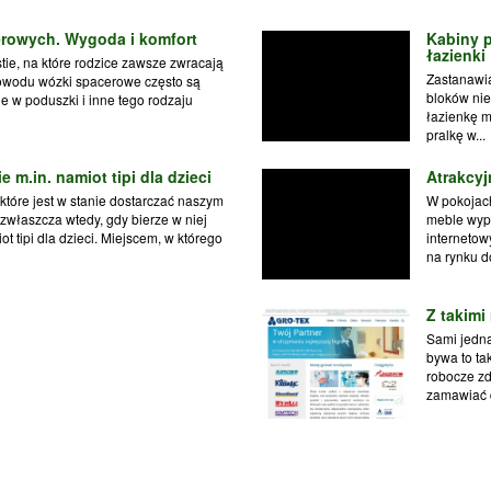
rowych. Wygoda i komfort
Kabiny 
łazienki
tie, na które rodzice zawsze zwracają
Zastanawia
owodu wózki spacerowe często są
bloków nie
 w poduszki i inne tego rodzaju
łazienkę m
pralkę w...
 m.in. namiot tipi dla dzieci
Atrakcy
tóre jest w stanie dostarczać naszym
W pokojach
 zwłaszcza wtedy, gdy bierze w niej
meble wyp
ot tipi dla dzieci. Miejscem, w którego
internetow
na rynku do
Z takimi
Sami jedna
bywa to ta
robocze zd
zamawiać d