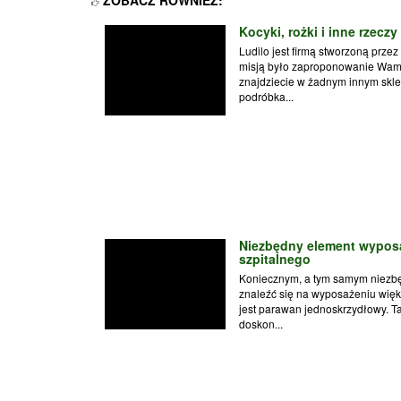
Kocyki, rożki i inne rzeczy
Ludilo jest firmą stworzoną przez
misją było zaproponowanie Wam a
znajdziecie w żadnym innym sklep
podróbka...
Niezbędny element wyposa
szpitalnego
Koniecznym, a tym samym niezb
znaleźć się na wyposażeniu więks
jest parawan jednoskrzydłowy. 
doskon...