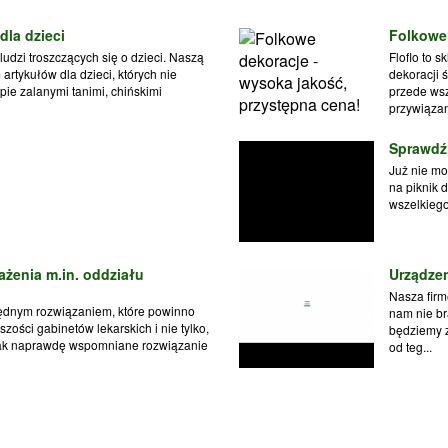
 dla dzieci
Folkowe 
 ludzi troszczących się o dzieci. Naszą
Floflo to 
rtykułów dla dzieci, których nie
dekoracji 
ie zalanymi tanimi, chińskimi
przede ws
przywiązan
Sprawdź,
Już nie mo
na piknik 
wszelkiego 
żenia m.in. oddziału
Urządzen
Nasza firm
ędnym rozwiązaniem, które powinno
nam nie br
zości gabinetów lekarskich i nie tylko,
będziemy z
Tak naprawdę wspomniane rozwiązanie
od teg...