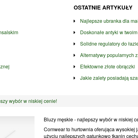
OSTATNIE ARTYKUŁY
Najlepsze ubranka dla mał
nsalskim
Doskonałe antyki w twoim
Solidne regulatory do łaz
Alternatywy popularnych 
cznej
Efektowne złote obrączki
Jakie zalety posiadają sza
szy wybór w niskiej cenie!
Bluzy męskie - najlepszy wybór w niskiej c
Comwear to hurtownia oferująca wysokiej j
użyciu najlepszych gatunkowo tkanin cechu