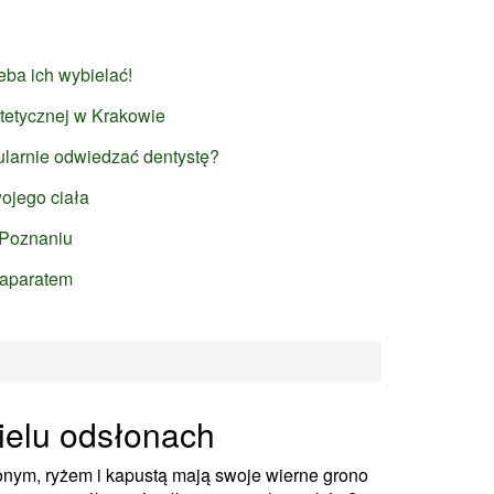
zeba ich wybielać!
tetycznej w Krakowie
larnie odwiedzać dentystę?
wojego ciała
 Poznaniu
 aparatem
ielu odsłonach
onym, ryżem i kapustą mają swoje wierne grono