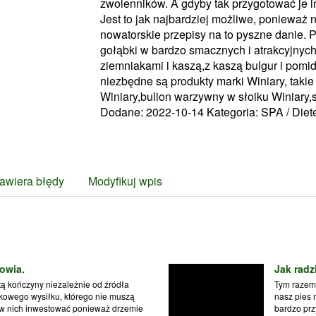
zwolenników. A gdyby tak przygotować je
Jest to jak najbardziej możliwe, ponieważ n
nowatorskie przepisy na to pyszne danie. 
gołąbki w bardzo smacznych i atrakcyjnych 
ziemniakami i kaszą,z kaszą bulgur i pom
niezbędne są produkty marki Winiary, takie
Winiary,bulion warzywny w słoiku Winiary,
Dodane: 2022-10-14
Kategoria: SPA / Die
awiera błędy
Modyfikuj wpis
owia.
Jak radz
atą kończyny niezależnie od źródła
Tym razem 
kowego wysiłku, którego nie muszą
nasz pies 
 w nich inwestować ponieważ drzemie
bardzo prz