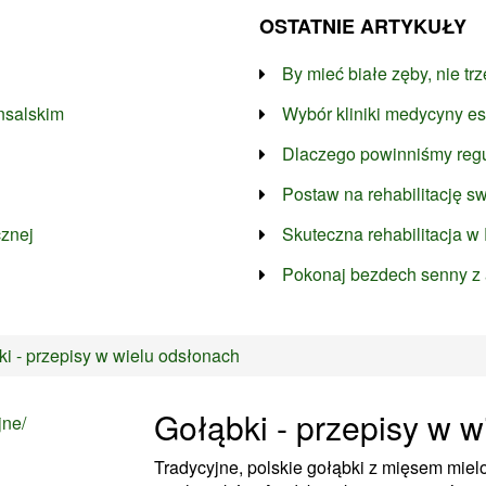
OSTATNIE ARTYKUŁY
By mieć białe zęby, nie tr
nsalskim
Wybór kliniki medycyny es
Dlaczego powinniśmy regu
Postaw na rehabilitację s
cznej
Skuteczna rehabilitacja w
Pokonaj bezdech senny z
i - przepisy w wielu odsłonach
Gołąbki - przepisy w w
Tradycyjne, polskie gołąbki z mięsem miel