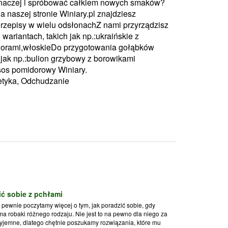
 inaczej i spróbować całkiem nowych smaków?
a naszej stronie Winiary.pl znajdziesz
Przepisy w wielu odsłonachZ nami przyrządzisz
wariantach, takich jak np.:ukraińskie z
idorami,włoskieDo przygotowania gołąbków
 jak np.:bulion grzybowy z borowikami
sos pomidorowy Winiary.
tetyka, Odchudzanie
ić sobie z pchłami
pewnie poczytamy więcej o tym, jak poradzić sobie, gdy
ma robaki różnego rodzaju. Nie jest to na pewno dla niego za
yjemne, dlatego chętnie poszukamy rozwiązania, które mu