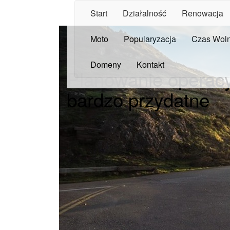
Start
Działalność
Renowacja
Moto
Popularyzacja
Czas Wol
Domeny
Kontakt
Planowanie operac
bardzo przydatne