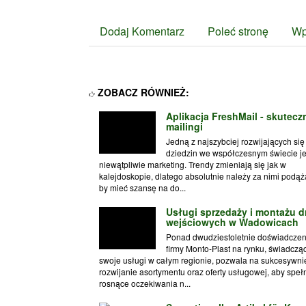
Dodaj Komentarz
Poleć stronę
Wp
ZOBACZ RÓWNIEŻ:
Aplikacja FreshMail - skutecz
mailingi
Jedną z najszybciej rozwijających się
dziedzin we współczesnym świecie je
niewątpliwie marketing. Trendy zmieniają się jak w
kalejdoskopie, dlatego absolutnie należy za nimi podąż
by mieć szansę na do...
Usługi sprzedaży i montażu d
wejściowych w Wadowicach
Ponad dwudziestoletnie doświadczen
firmy Monto-Plast na rynku, świadczą
swoje usługi w całym regionie, pozwala na sukcesywni
rozwijanie asortymentu oraz oferty usługowej, aby speł
rosnące oczekiwania n...