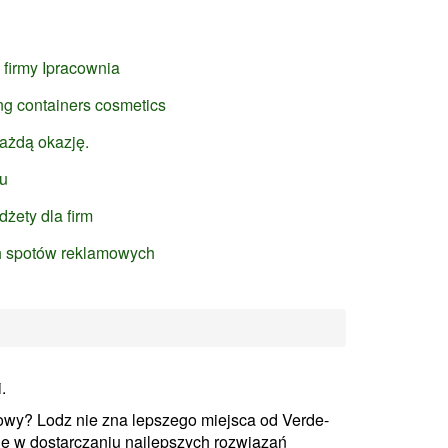
e firmy Ipracownia
ng containers cosmetics
ażdą okazję.
lu
żety dla firm
h spotów reklamowych
.
owy? Lodz nie zna lepszego miejsca od Verde-
 się w dostarczaniu najlepszych rozwiązań