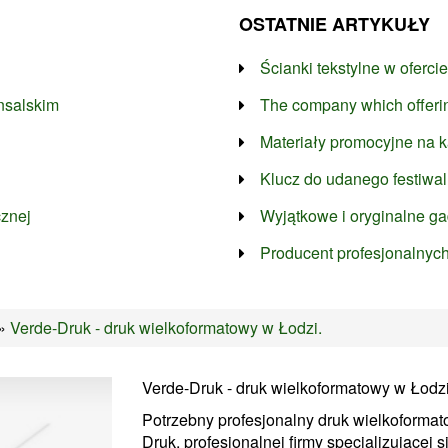
OSTATNIE ARTYKUŁY
Ścianki tekstylne w oferci
nsalskim
The company which offeri
Materiały promocyjne na k
Klucz do udanego festiwa
cznej
Wyjątkowe i oryginalne gad
Producent profesjonalnyc
»
Verde-Druk - druk wielkoformatowy w Łodzi.
Verde-Druk - druk wielkoformatowy w Łodzi
Potrzebny profesjonalny druk wielkoformat
Druk, profesjonalnej firmy specjalizującej