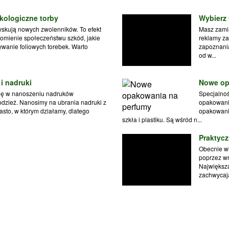
kologiczne torby
Wybierz
zyskują nowych zwolenników. To efekt
Masz zamia
omienie społeczeństwu szkód, jakie
reklamy za
wanie foliowych torebek. Warto
zapoznania
od w...
 i nadruki
Nowe op
a się w nanoszeniu nadruków
Specjalnoś
dzież. Nanosimy na ubrania nadruki z
opakowani
asto, w którym działamy, dlatego
opakowania
szkła i plastiku. Są wśród n...
Praktycz
Obecnie wi
poprzez w
Największą
zachwycają