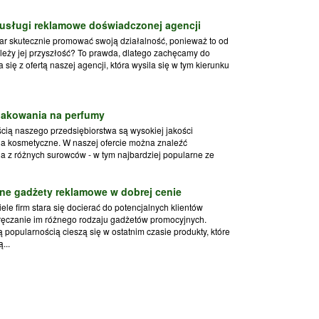
 usługi reklamowe doświadczonej agencji
r skutecznie promować swoją działalność, ponieważ to od
leży jej przyszłość? To prawda, dlatego zachęcamy do
 się z ofertą naszej agencji, która wysila się w tym kierunku
akowania na perfumy
cią naszego przedsiębiorstwa są wysokiej jakości
a kosmetyczne. W naszej ofercie można znaleźć
 z różnych surowców - w tym najbardziej popularne ze
ne gadżety reklamowe w dobrej cenie
ele firm stara się docierać do potencjalnych klientów
ręczanie im różnego rodzaju gadżetów promocyjnych.
 popularnością cieszą się w ostatnim czasie produkty, które
...